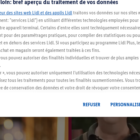
s loin: bref aperçu du traitement de vos données
ur des sites web Lidl et des applis Lidl
traitons vos données sur nos sites 
ment: "services Lidl") en utilisant différentes technologies employées pour
re appareil terminal. Certains d'entre elles sont techniquement nécessaire
 pour des paramétrages pratiques, pour compiler des statistiques ou pour
t en dehors des services Lidl. Si vous participez au programme Lidl Plus, l
hat en magasin seront également traitées à ces fins.
vous pouvez autoriser des finalités individuelles et trouver de plus amples
Region
.
Bordeaux
r », vous pouvez autoriser uniquement l’utilisation des technologies néces
risez tous les traitements pour toutes les finalités susmentionnées. Vous t
rée de conservation des données et votre droit de révoquer votre consent
r dans notre
déclaration relative à la protection des données
.
Vous trouverez
REFUSER
PERSONNALIS