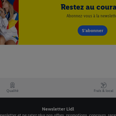
 des vins italiens
Restez au cour
Abonnez-vous à la newslett
S'abonner
Weinwissen
Carte des vins d'Italie
nzer
 Vignerons
Qualité
Frais & local
Newsletter Lidl
wsletter et ne ratez plus nos offres, promotions, concours, recet