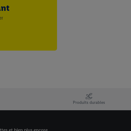
ant
er
Weingut
Bodegas Lecea
Produits durables
tes et bien plus encore.