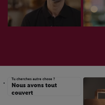
Restaurant
Brasserie Bordelaise
Tu cherches autre chose ?
Nous avons tout couvert
Nous avons tout
couvert
Rezept
Arancini