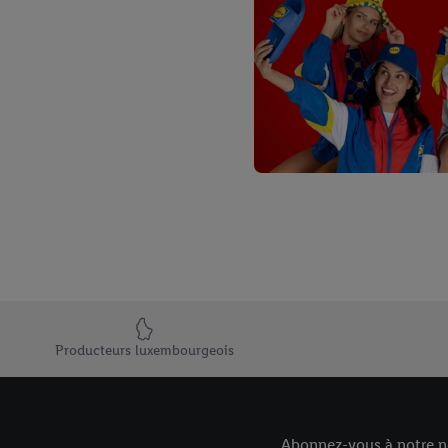
Abréviations
Weinwissen
3 régions - 3 vins
Weingüter & Wi
Élément du pied de page avec les USPs de Lidl Luxembourg
Les Jeunes
Producteurs luxembourgeois
Abonnez-vous à notre ne