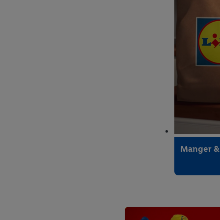
Weingut
Tenuta di Castellaro
Manger &
Master of Wine