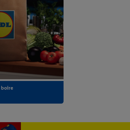
 boire
Master of Wine
Rioja : rosé et blanc