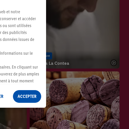
web et notre
 conserver et accéder
s ou sont utilisées
 des publicités
es données issues de
 informations sur le
Restaurant
Cantina La Contea
saires. En cliquant sur
rouverez de plus amples
ement à tout moment
 les impressions ici.
ER
ACCEPTER