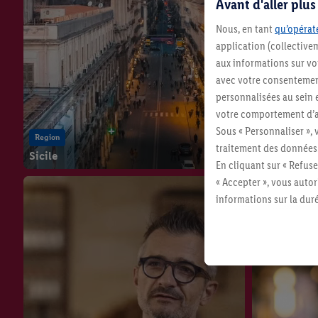
Avant d'aller plu
Nous, en tant
qu’opérate
application (collective
aux informations sur vot
avec votre consentement
personnalisées au sein e
votre comportement d’ac
Sous « Personnaliser », 
Region
traitement des données
Sicile
En cliquant sur « Refuse
« Accepter », vous auto
informations sur la du
Region
avec effet pour l’aveni
Rioja