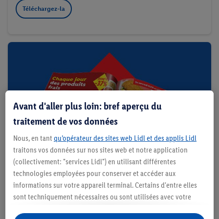
Téléchargez-la
Avant d'aller plus loin: bref aperçu du
traitement de vos données
Nous, en tant
qu’opérateur des sites web Lidl et des applis Lidl
traitons vos données sur nos sites web et notre application
(collectivement: "services Lidl") en utilisant différentes
technologies employées pour conserver et accéder aux
informations sur votre appareil terminal. Certains d'entre elles
sont techniquement nécessaires ou sont utilisées avec votre
Découvrez le folder papier en magasin
consentement pour des paramétrages pratiques, pour compiler
Retrouvez le folder dans votre magasin Lidl