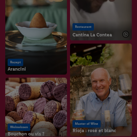
Restaurant
Cantina La Contea
Rezept
Arancini
Master of Wine
Weinwissen
Rioja : rosé et blanc
Bouchon ou vis ?