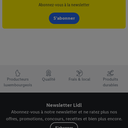
Abonnez-vous à la newsletter
S'abonner
Élément du pied de page avec les USPs de Lidl Luxembourg
Producteurs
Qualité
Frais & local
Produits
luxembourgeois
durables
Newsletter Lidl
Abonnez-vous à notre newsletter et ne ratez plus nos
offres, promotions, concours, recettes et bien plus encore.
S'abonner