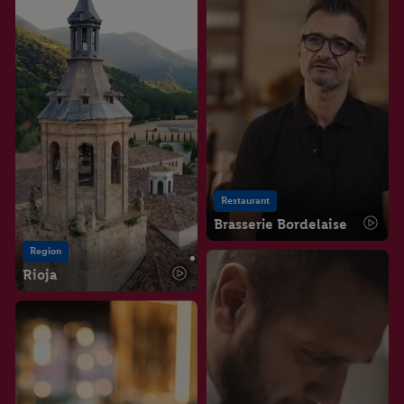
données
.
Vous trouverez les impressions ici.
Restaurant
Brasserie Bordelaise
Region
Rioja