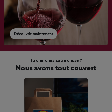
Master of Wine
Tradition et innovation
Weinwissen
3 régions - 3 vins
Découvrir maintenant
Tu cherches autre chose ?
Nous avons tout couvert
Master of Wine
Abréviations des vins
italiens
Weingut
Bodegas Lecea