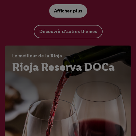
Afficher plus
Découvrir d'autres thèmes
Weingut
Weinwissen
Le meilleur de la Rioja
Tenuta di Castellaro
Carte des vins d'Italie
Rioja Reserva DOCa