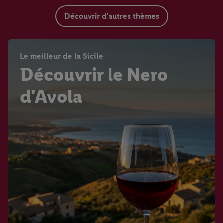
Découvrir d'autres thèmes
Le meilleur de la Sicile
Découvrir le Nero
d'Avola
Weinwissen
Carte des vins d'Italie
Master of Wine
Rioja : rosé et blanc