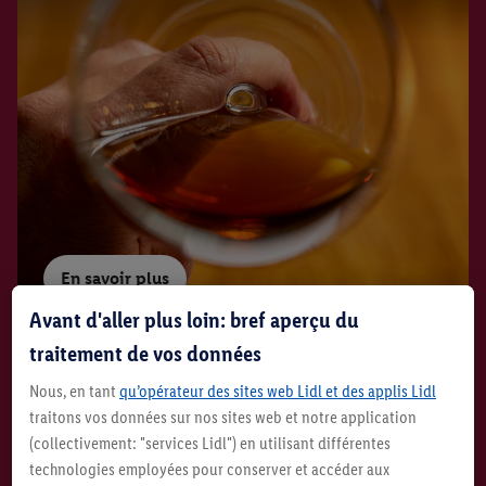
En savoir plus
Avant d'aller plus loin: bref aperçu du
traitement de vos données
Mondes du vin
Nous, en tant
qu’opérateur des sites web Lidl et des applis Lidl
Régions, conseils & expertise
traitons vos données sur nos sites web et notre application
(collectivement: "services Lidl") en utilisant différentes
technologies employées pour conserver et accéder aux