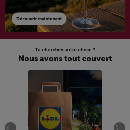
Découvrir maintenant
Weinwissen
3 régions - 3 vins
Tu cherches autre chose ?
Nous avons tout couvert
Weingut
Bodegas Lecea
Master of Wine
Abréviations des vins
italiens