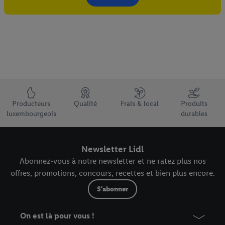
Élément du pied de page avec les USPs de Lidl Luxembourg
Producteurs
Qualité
Frais & local
Produits
luxembourgeois
durables
Newsletter Lidl
Abonnez-vous à notre newsletter et ne ratez plus nos
offres, promotions, concours, recettes et bien plus encore.
S'abonner
On est là pour vous !