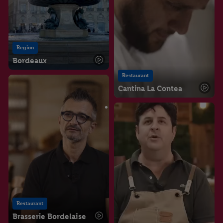
Region
Bordeaux
Restaurant
Cantina La Contea
Restaurant
Brasserie Bordelaise