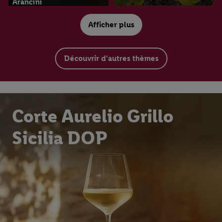
Arancini
Afficher plus
Découvrir d'autres thèmes
Weingut
Tenuta di Castellaro
Corte Aurelio Grillo
Sicilia DOP
Master of Wine
Rioja : rosé et blanc