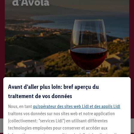
d'Avola
Avant d'aller plus loin: bref aperçu du
traitement de vos données
Découvrir maintenant
Nous, en tant
qu’opérateur des sites web Lidl et des applis Lidl
traitons vos données sur nos sites web et notre application
(collectivement: "services Lidl") en utilisant différentes
technologies employées pour conserver et accéder aux