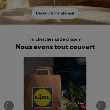
Master of Wine
Découvrir maintenant
Abréviations des vins
italiens
Tu cherches autre chose ?
Nous avons tout couvert
Weinwissen
3 régions - 3 vins
Weinwissen
Weingut
Carte des vins d'Italie