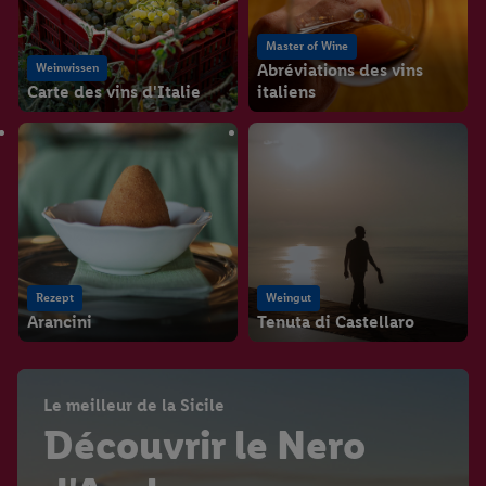
Master of Wine
Abréviations des vins
Weinwissen
Carte des vins d'Italie
italiens
Rezept
Weingut
Arancini
Tenuta di Castellaro
Le meilleur de la Sicile
Découvrir le Nero