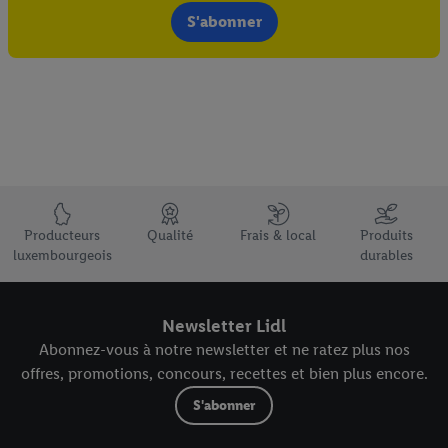
S'abonner
Élément du pied de page avec les USPs de Lidl Luxembourg
Producteurs
Qualité
Frais & local
Produits
luxembourgeois
durables
Newsletter Lidl
Abonnez-vous à notre newsletter et ne ratez plus nos
offres, promotions, concours, recettes et bien plus encore.
S'abonner