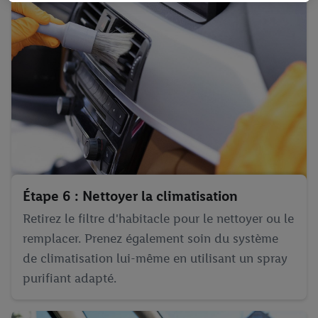
traitement des données.
En cliquant sur « Refuser », vous pouvez autoriser uniquement
l’utilisation des technologies nécessaires. En cliquant sur «
Accepter », vous autorisez tous les traitements pour toutes les
finalités susmentionnées. Vous trouverez de plus amples
informations sur la durée de conservation des données et votre
droit de révoquer votre consentement à tout moment avec effet
pour l’avenir dans notre
déclaration relative à la protection des
données
.
Vous trouverez les impressions ici.
Étape 6 : Nettoyer la climatisation
Retirez le filtre d'habitacle pour le nettoyer ou le
remplacer. Prenez également soin du système
de climatisation lui-même en utilisant un spray
purifiant adapté.