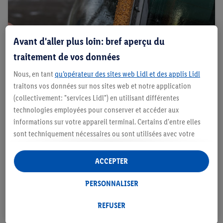
Avant d'aller plus loin: bref aperçu du
traitement de vos données
Nous, en tant
qu’opérateur des sites web Lidl et des applis Lidl
traitons vos données sur nos sites web et notre application
(collectivement: "services Lidl") en utilisant différentes
technologies employées pour conserver et accéder aux
Étape 5 : Nettoyer les vitres
informations sur votre appareil terminal. Certains d'entre elles
sont techniquement nécessaires ou sont utilisées avec votre
Nettoyez toutes les vitres, à l'intérieur comme à
consentement pour des paramétrages pratiques, pour compiler
l'extérieur, avec un nettoyant pour vitres et un
des statistiques ou pour des publicités personnalisées au sein
ACCEPTER
chiffon microfibre. N'oubliez pas de passer sur
et en dehors des services Lidl. Si vous participez au programme
les encadrements.
Lidl Plus, les données issues de votre comportement d’achat en
PERSONNALISER
magasin seront également traitées à ces fins.
Sous « Personnaliser », vous pouvez autoriser des finalités
REFUSER
individuelles et trouver de plus amples informations sur le