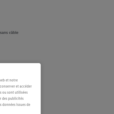
sans câble
web et notre
 conserver et accéder
s ou sont utilisées
 des publicités
es données issues de