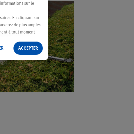
 informations sur le
saires. En cliquant sur
rouverez de plus amples
ement à tout moment
 les impressions ici.
ER
ACCEPTER