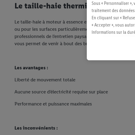
Sous « Personnaliser », 
Le taille-haie thermique
traitement des données
En cliquant sur « Refuse
Le taille-haie à moteur à essence est l'outil idéal pour les t
« Accepter », vous auto
ou pour les surfaces particulièrement vastes. C'est d'ailleu
informations sur la du
professionnels de l'entretien paysager. La raison ? Une pu
avec effet pour l’aveni
vous permet de venir à bout des branches les plus robuste
Les avantages :
Liberté de mouvement totale
Aucune source d'électricité requise sur place
Performance et puissance maximales
Les inconvénients :