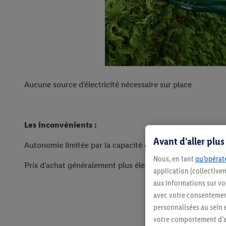
Aucune source d'électricité nécessaire sur place
Les inconvénients :
Avant d'aller plu
Autonomie limitée par la capacité de la batterie
Nous, en tant
qu’opérate
Prix d'achat généralement plus élevé que les modèles filai
application (collective
aux informations sur vot
avec votre consentement
personnalisées au sein e
votre comportement d’ac