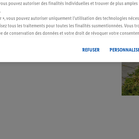
vous pouvez autoriser des finalités individuelles et trouver de plus amples
.
r », vous pouvez autoriser uniquement l’utilisation des technologies néces
errains isolés sans électricité
risez tous les traitements pour toutes les finalités susmentionnées. Vous t
rs le choix privilégié des
rée de conservation des données et votre droit de révoquer votre consent
issance exceptionnelle qui
r dans notre
déclaration relative à la protection des données
.
Vous trouverez
s sans le moindre effort.
REFUSER
PERSONNALIS