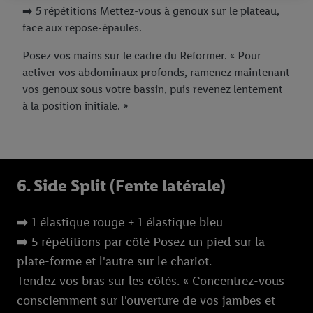
➡️ 5 répétitions Mettez-vous à genoux sur le plateau,
En cliquant sur « Refuser », vous pouvez autoriser uniquement
face aux repose-épaules.
l’utilisation des technologies nécessaires. En cliquant sur «
Accepter », vous autorisez tous les traitements pour toutes les
Posez vos mains sur le cadre du Reformer. « Pour
finalités susmentionnées. Vous trouverez de plus amples
activer vos abdominaux profonds, ramenez maintenant
informations sur la durée de conservation des données et votre
vos genoux sous votre bassin, puis revenez lentement
droit de révoquer votre consentement à tout moment avec effet
à la position initiale. »
pour l’avenir dans notre
déclaration relative à la protection des
données
.
Vous trouverez les impressions ici.
6. Side Split (Fente latérale)
➡️ 1 élastique rouge + 1 élastique bleu
➡️ 5 répétitions par côté Posez un pied sur la
plate-forme et l'autre sur le chariot.
Tendez vos bras sur les côtés. « Concentrez-vous
consciemment sur l'ouverture de vos jambes et