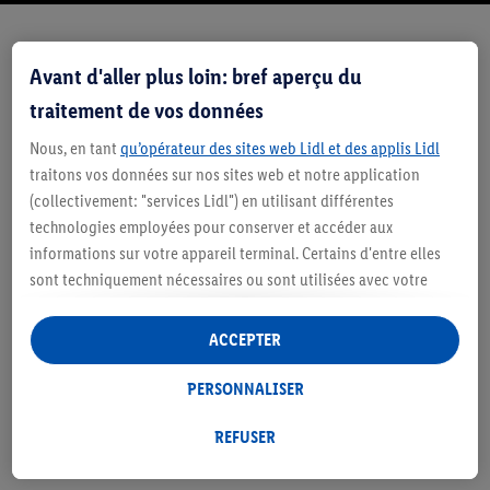
Avant d'aller plus loin: bref aperçu du
traitement de vos données
Nous, en tant
qu’opérateur des sites web Lidl et des applis Lidl
traitons vos données sur nos sites web et notre application
(collectivement: "services Lidl") en utilisant différentes
technologies employées pour conserver et accéder aux
informations sur votre appareil terminal. Certains d'entre elles
sont techniquement nécessaires ou sont utilisées avec votre
consentement pour des paramétrages pratiques, pour compiler
des statistiques ou pour des publicités personnalisées au sein
ACCEPTER
et en dehors des services Lidl. Si vous participez au programme
5. Quadruped (Position à quatre
Lidl Plus, les données issues de votre comportement d’achat en
PERSONNALISER
pattes)
magasin seront également traitées à ces fins.
Sous « Personnaliser », vous pouvez autoriser des finalités
REFUSER
individuelles et trouver de plus amples informations sur le
➡️ 2 élastiques rouges
traitement des données.