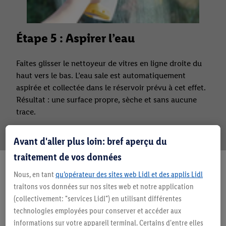
Étape 5 : Aspirer l’eau
Faites glisser le nettoyeur de vitres en ligne droite du
haut vers le bas. L’eau sale est automatiquement
aspirée et collectée dans le réservoir prévu à cet effet.
Résultat : une surface propre, sèche et sans aucune
trace.
Avant d'aller plus loin: bref aperçu du
traitement de vos données
Nous, en tant
qu’opérateur des sites web Lidl et des applis Lidl
traitons vos données sur nos sites web et notre application
(collectivement: "services Lidl") en utilisant différentes
technologies employées pour conserver et accéder aux
informations sur votre appareil terminal. Certains d'entre elles