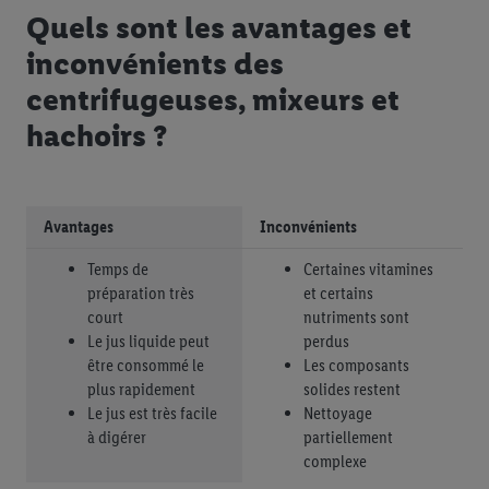
informations sur la durée de conservation des données et votre
Quels sont les avantages et
droit de révoquer votre consentement à tout moment avec effet
inconvénients des
pour l’avenir dans notre
déclaration relative à la protection des
centrifugeuses, mixeurs et
données
.
Vous trouverez les impressions ici.
hachoirs ?
Avantages
Inconvénients
Temps de
Certaines vitamines
préparation très
et certains
court
nutriments sont
Le jus liquide peut
perdus
être consommé le
Les composants
plus rapidement
solides restent
Le jus est très facile
Nettoyage
à digérer
partiellement
complexe