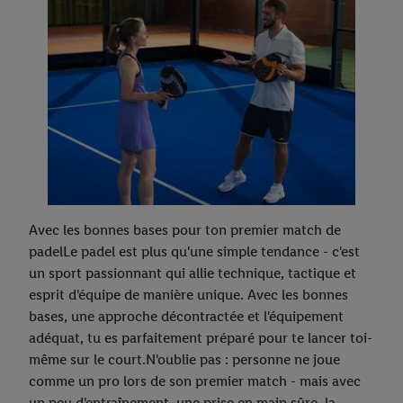
finalités susmentionnées. Vous trouverez de plus amples
informations sur la durée de conservation des données et votre
droit de révoquer votre consentement à tout moment avec effet
pour l’avenir dans notre
déclaration relative à la protection des
données
.
Vous trouverez les impressions ici.
Avec les bonnes bases pour ton premier match de
padelLe padel est plus qu'une simple tendance - c'est
un sport passionnant qui allie technique, tactique et
esprit d'équipe de manière unique. Avec les bonnes
bases, une approche décontractée et l'équipement
adéquat, tu es parfaitement préparé pour te lancer toi-
même sur le court.N'oublie pas : personne ne joue
comme un pro lors de son premier match - mais avec
un peu d'entraînement, une prise en main sûre, la