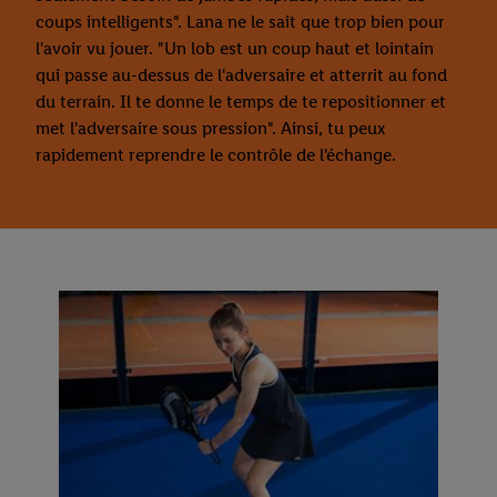
coups intelligents". Lana ne le sait que trop bien pour
l'avoir vu jouer. "Un lob est un coup haut et lointain
qui passe au-dessus de l'adversaire et atterrit au fond
du terrain. Il te donne le temps de te repositionner et
met l'adversaire sous pression". Ainsi, tu peux
rapidement reprendre le contrôle de l'échange.