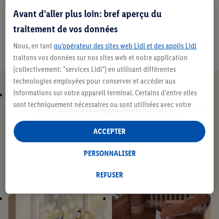
surtout dans un petit salon.
Avant d'aller plus loin: bref aperçu du
traitement de vos données
Nous, en tant
qu’opérateur des sites web Lidl et des applis Lidl
traitons vos données sur nos sites web et notre application
(collectivement: "services Lidl") en utilisant différentes
technologies employées pour conserver et accéder aux
informations sur votre appareil terminal. Certains d'entre elles
sont techniquement nécessaires ou sont utilisées avec votre
consentement pour des paramétrages pratiques, pour compiler
des statistiques ou pour des publicités personnalisées au sein
ACCEPTER
et en dehors des services Lidl. Si vous participez au programme
Lidl Plus, les données issues de votre comportement d’achat en
PERSONNALISER
magasin seront également traitées à ces fins.
Sous « Personnaliser », vous pouvez autoriser des finalités
REFUSER
individuelles et trouver de plus amples informations sur le
traitement des données.
En cliquant sur « Refuser », vous pouvez autoriser uniquement