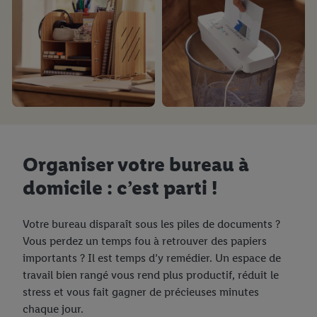
l’utilisation des technologies nécessaires. En cliquant sur «
Accepter », vous autorisez tous les traitements pour toutes les
finalités susmentionnées. Vous trouverez de plus amples
informations sur la durée de conservation des données et votre
droit de révoquer votre consentement à tout moment avec effet
pour l’avenir dans notre
déclaration relative à la protection des
données
.
Vous trouverez les impressions ici.
Organiser votre bureau à
domicile : c’est parti !
Votre bureau disparaît sous les piles de documents ?
Vous perdez un temps fou à retrouver des papiers
importants ? Il est temps d’y remédier. Un espace de
travail bien rangé vous rend plus productif, réduit le
stress et vous fait gagner de précieuses minutes
chaque jour.