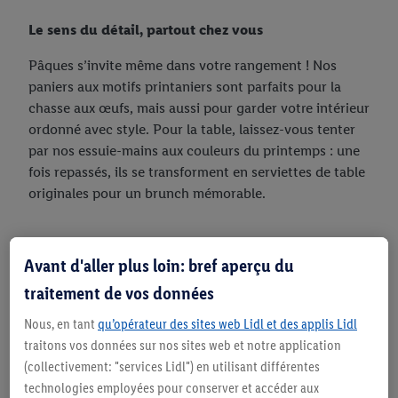
Le sens du détail, partout chez vous
Pâques s’invite même dans votre rangement ! Nos
paniers aux motifs printaniers sont parfaits pour la
chasse aux œufs, mais aussi pour garder votre intérieur
ordonné avec style. Pour la table, laissez-vous tenter
par nos essuie-mains aux couleurs du printemps : une
fois repassés, ils se transforment en serviettes de table
originales pour un brunch mémorable.
Avant d'aller plus loin: bref aperçu du
traitement de vos données
L'art de la table à Pâques :
Nous, en tant
qu’opérateur des sites web Lidl et des applis Lidl
Éveillez vos sens
traitons vos données sur nos sites web et notre application
(collectivement: "services Lidl") en utilisant différentes
Qu'il s'agisse d'un grand brunch familial ou d'un café
technologies employées pour conserver et accéder aux