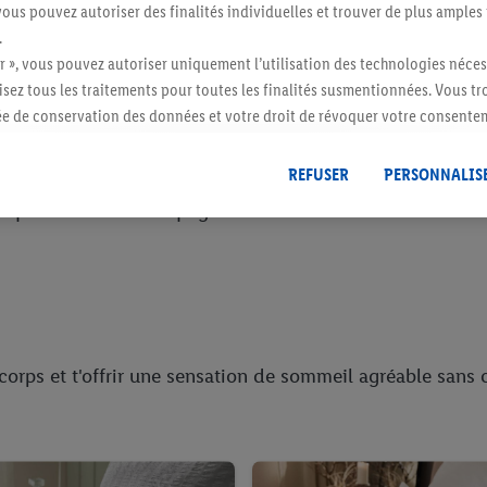
vous pouvez autoriser des finalités individuelles et trouver de plus amples
.
r », vous pouvez autoriser uniquement l’utilisation des technologies néces
ue saison - et si vous dormez bien par tous les temps, m
risez tous les traitements pour toutes les finalités susmentionnées. Vous t
rée de conservation des données et votre droit de révoquer votre consent
maison.
r dans notre
déclaration relative à la protection des données
.
Vous trouverez
REFUSER
PERSONNALIS
s en tant que variante en coton et sont légers, lisses et
 en plus il vous accompagne toute l'année.
u corps et t'offrir une sensation de sommeil agréable sans