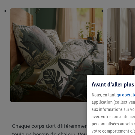
Avant d'aller plu
Nous, en tant
qu’opérate
application (collective
aux informations sur vot
avec votre consentement
personnalisées au sein e
Chaque corps dort différemment. Quelle que soit la s
votre comportement d’ac
toujours besoin de chaleur. Vous devez en tenir com