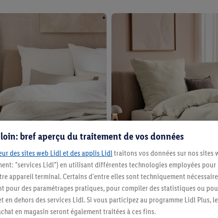
s loin: bref aperçu du traitement de vos données
ur des sites web Lidl et des applis Lidl
traitons vos données sur nos sites 
ment: "services Lidl") en utilisant différentes technologies employées pour
re appareil terminal. Certains d'entre elles sont techniquement nécessaire
 pour des paramétrages pratiques, pour compiler des statistiques ou pour
t en dehors des services Lidl. Si vous participez au programme Lidl Plus, l
aison, certains ont tendance à transpirer et à avoir une 
hat en magasin seront également traitées à ces fins.
pte lors du choix de votre literie, tout comme du climat 