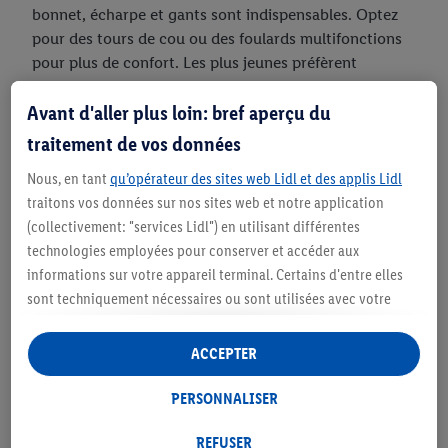
bonnet, écharpe et gants sont indispensables. Optez
pour des tours de cou ou des foulards multifonctions
pour plus de confort. Les plus jeunes préfèrent
généralement les moufles, tandis que les plus grands
Avant d'aller plus loin: bref aperçu du
aiment la liberté des gants.
traitement de vos données
Nous, en tant
qu’opérateur des sites web Lidl et des applis Lidl
traitons vos données sur nos sites web et notre application
(collectivement: "services Lidl") en utilisant différentes
Hiberne pour les vêtements
technologies employées pour conserver et accéder aux
d'extérieur
informations sur votre appareil terminal. Certains d'entre elles
sont techniquement nécessaires ou sont utilisées avec votre
consentement pour des paramétrages pratiques, pour compiler
Pour que les vêtements fonctionnels durent
des statistiques ou pour des publicités personnalisées au sein
longtemps, lave-les à basse température et sans
ACCEPTER
et en dehors des services Lidl. Si vous participez au programme
adoucissant. Imprégnez les textiles pour prolonger la
Lidl Plus, les données issues de votre comportement d’achat en
PERSONNALISER
protection contre l'eau. Lorsque le printemps
magasin seront également traitées à ces fins.
s'annonce, range les vêtements d'hiver à l'abri de la
Sous « Personnaliser », vous pouvez autoriser des finalités
REFUSER
poussière et de l'humidité. Veille à ce qu'ils puissent