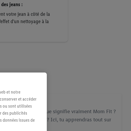
 des jeans :
t votre jean à côté de la
'effet d'un nettoyage à la
web et notre
 conserver et accéder
 pour femmes
s ou sont utilisées
Skinny et Slim Fit ? Que signifie vraiment Mom Fit ?
 des publicités
es jeans Wide Leg ? Ici, tu apprendras tout sur
es données issues de
es.