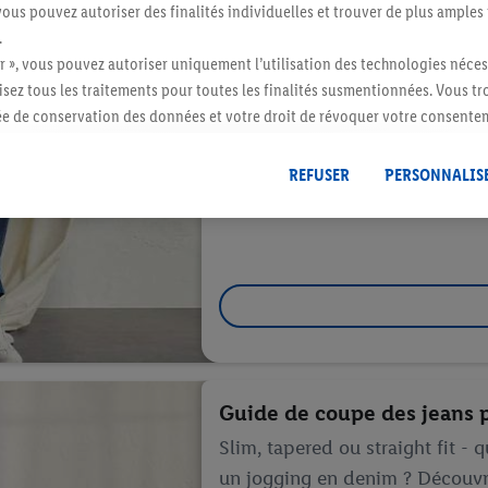
vous pouvez autoriser des finalités individuelles et trouver de plus amples
.
r », vous pouvez autoriser uniquement l’utilisation des technologies néces
risez tous les traitements pour toutes les finalités susmentionnées. Vous t
rée de conservation des données et votre droit de révoquer votre consent
r dans notre
déclaration relative à la protection des données
.
Vous trouverez
REFUSER
PERSONNALIS
Guide de coupe des jeans
Slim, tapered ou straight fit -
un jogging en denim ? Découvre 