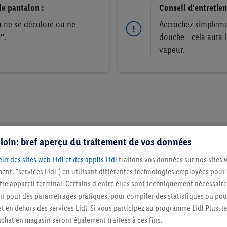
le pantalon :
Conseil d'entretien
n ne se décolore ou ne
Accrochez simplemen
°.
douche - cela aura l
vapeur.
s loin: bref aperçu du traitement de vos données
ur des sites web Lidl et des applis Lidl
traitons vos données sur nos sites 
ment: "services Lidl") en utilisant différentes technologies employées pour
Guide de coupe des jeans
re appareil terminal. Certains d'entre elles sont techniquement nécessaire
Quelle est la différence entre 
 pour des paramétrages pratiques, pour compiler des statistiques ou pour
Et comment combiner au mieux l
t en dehors des services Lidl. Si vous participez au programme Lidl Plus, l
hat en magasin seront également traitées à ces fins.
les coupes de jeans pour femm