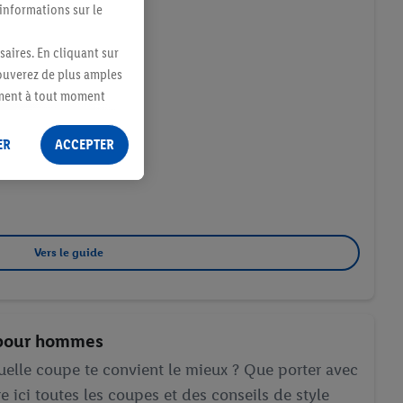
 informations sur le
saires. En cliquant sur
rouverez de plus amples
ement à tout moment
 les impressions ici.
ER
ACCEPTER
Vers le guide
 pour hommes
 quelle coupe te convient le mieux ? Que porter avec
ici toutes les coupes et des conseils de style