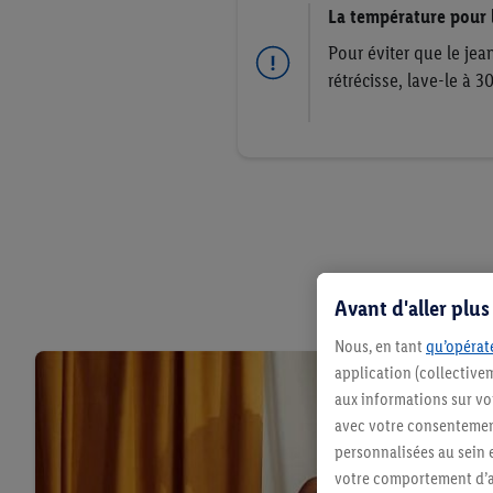
La température pour 
Pour éviter que le jea
rétrécisse, lave-le à 30
Avant d'aller plu
Nous, en tant
qu’opérate
application (collective
aux informations sur vot
avec votre consentement
personnalisées au sein e
votre comportement d’ac