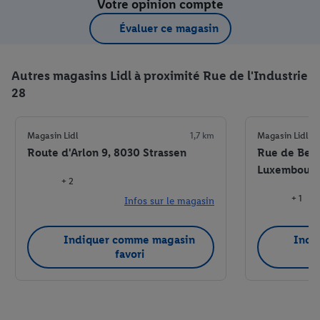
Votre opinion compte
Évaluer ce magasin
Autres magasins Lidl à proximité Rue de l'Industrie
28
Magasin Lidl
1,7 km
Magasin Lidl
Route d'Arlon 9, 8030 Strassen
Rue de Begg
Luxembour
+ 2
+ 1
Infos sur le magasin
Indiquer comme magasin
Indi
favori