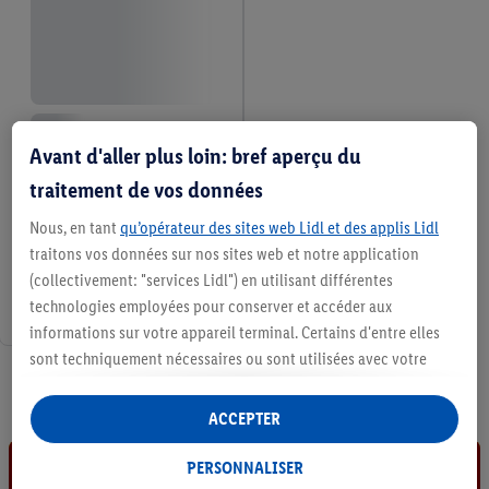
Avant d'aller plus loin: bref aperçu du
traitement de vos données
Nous, en tant
qu’opérateur des sites web Lidl et des applis Lidl
traitons vos données sur nos sites web et notre application
(collectivement: "services Lidl") en utilisant différentes
technologies employées pour conserver et accéder aux
informations sur votre appareil terminal. Certains d'entre elles
sont techniquement nécessaires ou sont utilisées avec votre
5 / 5
consentement pour des paramétrages pratiques, pour compiler
des statistiques ou pour des publicités personnalisées au sein
ACCEPTER
et en dehors des services Lidl. Si vous participez au programme
Lidl Plus, les données issues de votre comportement d’achat en
PERSONNALISER