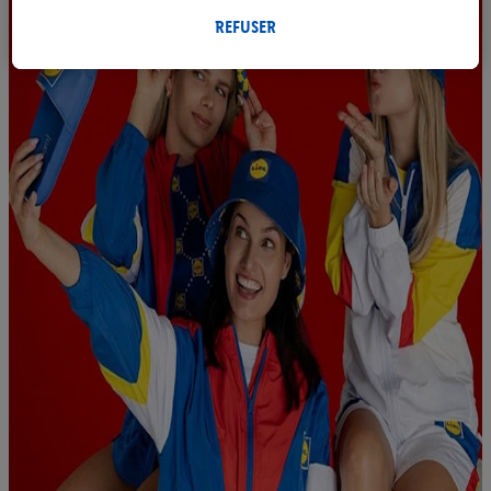
magasin seront également traitées à ces fins.
Sous « Personnaliser », vous pouvez autoriser des finalités
REFUSER
individuelles et trouver de plus amples informations sur le
traitement des données.
En cliquant sur « Refuser », vous pouvez autoriser uniquement
l’utilisation des technologies nécessaires. En cliquant sur «
Accepter », vous autorisez tous les traitements pour toutes les
finalités susmentionnées. Vous trouverez de plus amples
informations sur la durée de conservation des données et votre
droit de révoquer votre consentement à tout moment avec effet
pour l’avenir dans notre
déclaration relative à la protection des
données
.
Vous trouverez les impressions ici.