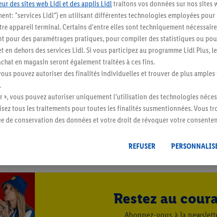
ur des sites web Lidl et des applis Lidl
traitons vos données sur nos sites 
ment: "services Lidl") en utilisant différentes technologies employées pour
re appareil terminal. Certains d'entre elles sont techniquement nécessaire
 pour des paramétrages pratiques, pour compiler des statistiques ou pour
t en dehors des services Lidl. Si vous participez au programme Lidl Plus, l
hat en magasin seront également traitées à ces fins.
vous pouvez autoriser des finalités individuelles et trouver de plus amples
.
r », vous pouvez autoriser uniquement l’utilisation des technologies néces
risez tous les traitements pour toutes les finalités susmentionnées. Vous t
rée de conservation des données et votre droit de révoquer votre consent
r dans notre
déclaration relative à la protection des données
.
Vous trouverez
5 / 5
REFUSER
PERSONNALIS
Restez au cour
Abonnez-vous à la newslett