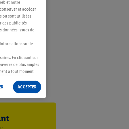
web et notre
 conserver et accéder
s ou sont utilisées
 des publicités
es données issues de
 informations sur le
saires. En cliquant sur
rouverez de plus amples
ement à tout moment
 les impressions ici.
ER
ACCEPTER
ant
er