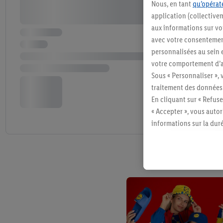
Nous, en tant
qu’opérate
application (collective
aux informations sur vot
avec votre consentement
personnalisées au sein e
votre comportement d’ac
Sous « Personnaliser », 
traitement des données
En cliquant sur « Refuse
« Accepter », vous auto
informations sur la du
avec effet pour l’aveni