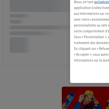
Nous, en tant
qu’opérate
application (collective
aux informations sur vot
avec votre consentement
personnalisées au sein e
votre comportement d’ac
Sous « Personnaliser », 
traitement des données
En cliquant sur « Refuse
« Accepter », vous auto
informations sur la du
avec effet pour l’aveni