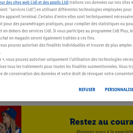
ur des sites web Lidl et des applis Lidl
traitons vos données sur nos sites 
ment: "services Lidl") en utilisant différentes technologies employées pour
re appareil terminal. Certains d'entre elles sont techniquement nécessaire
 pour des paramétrages pratiques, pour compiler des statistiques ou pour
t en dehors des services Lidl. Si vous participez au programme Lidl Plus, l
hat en magasin seront également traitées à ces fins.
vous pouvez autoriser des finalités individuelles et trouver de plus amples
.
r », vous pouvez autoriser uniquement l’utilisation des technologies néces
risez tous les traitements pour toutes les finalités susmentionnées. Vous t
rée de conservation des données et votre droit de révoquer votre consent
r dans notre
déclaration relative à la protection des données
.
Vous trouverez
5 / 5
REFUSER
PERSONNALIS
Restez au cour
Abonnez-vous à la newslett