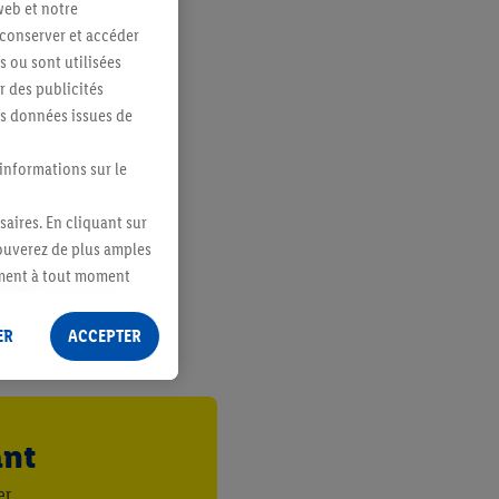
web et notre
 conserver et accéder
s ou sont utilisées
 des publicités
es données issues de
 informations sur le
saires. En cliquant sur
rouverez de plus amples
ement à tout moment
 les impressions ici.
ER
ACCEPTER
ant
er