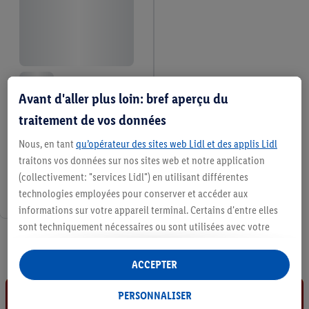
Avant d'aller plus loin: bref aperçu du
traitement de vos données
Nous, en tant
qu’opérateur des sites web Lidl et des applis Lidl
traitons vos données sur nos sites web et notre application
(collectivement: "services Lidl") en utilisant différentes
technologies employées pour conserver et accéder aux
informations sur votre appareil terminal. Certains d'entre elles
sont techniquement nécessaires ou sont utilisées avec votre
5 / 5
consentement pour des paramétrages pratiques, pour compiler
des statistiques ou pour des publicités personnalisées au sein
ACCEPTER
et en dehors des services Lidl. Si vous participez au programme
Lidl Plus, les données issues de votre comportement d’achat en
PERSONNALISER