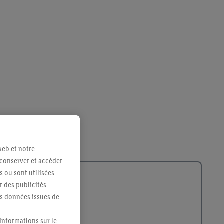
web et notre
 conserver et accéder
s ou sont utilisées
 des publicités
es données issues de
 informations sur le