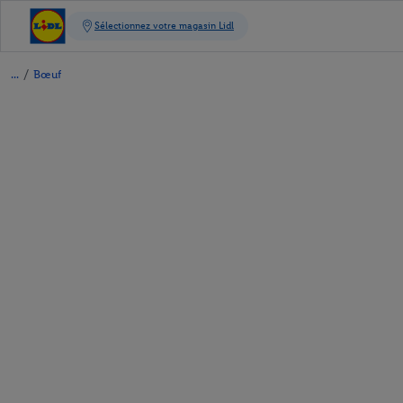
/
Bœuf