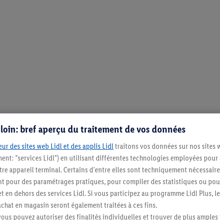
s loin: bref aperçu du traitement de vos données
ur des sites web Lidl et des applis Lidl
traitons vos données sur nos sites 
ment: "services Lidl") en utilisant différentes technologies employées pour
re appareil terminal. Certains d'entre elles sont techniquement nécessaire
 pour des paramétrages pratiques, pour compiler des statistiques ou pour
t en dehors des services Lidl. Si vous participez au programme Lidl Plus, l
hat en magasin seront également traitées à ces fins.
vous pouvez autoriser des finalités individuelles et trouver de plus amples