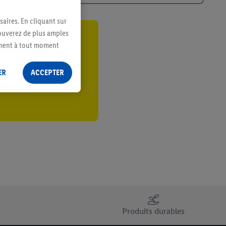
saires. En cliquant sur
rouverez de plus amples
ant
ement à tout moment
 les impressions ici.
er
ER
ACCEPTER
Produits durables