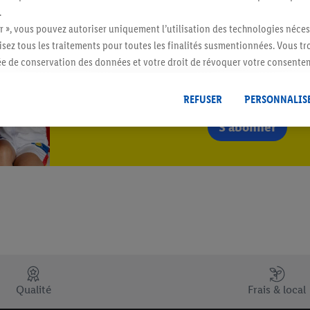
.
r », vous pouvez autoriser uniquement l’utilisation des technologies néces
risez tous les traitements pour toutes les finalités susmentionnées. Vous t
Restez au cour
rée de conservation des données et votre droit de révoquer votre consent
r dans notre
déclaration relative à la protection des données
.
Vous trouverez
Abonnez-vous à la newslett
REFUSER
PERSONNALIS
S'abonner
Qualité
Frais & local