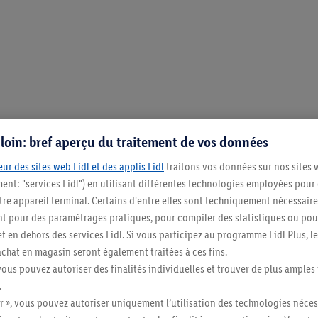
s loin: bref aperçu du traitement de vos données
ur des sites web Lidl et des applis Lidl
traitons vos données sur nos sites 
ment: "services Lidl") en utilisant différentes technologies employées pour
re appareil terminal. Certains d'entre elles sont techniquement nécessaire
 pour des paramétrages pratiques, pour compiler des statistiques ou pour
t en dehors des services Lidl. Si vous participez au programme Lidl Plus, l
hat en magasin seront également traitées à ces fins.
vous pouvez autoriser des finalités individuelles et trouver de plus amples
.
Restez au cour
r », vous pouvez autoriser uniquement l’utilisation des technologies néces