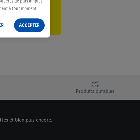
er
rouverez de plus amples
ement à tout moment
 les impressions ici.
ER
ACCEPTER
Produits durables
tes et bien plus encore.