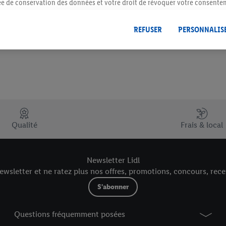
rée de conservation des données et votre droit de révoquer votre consent
S'abonner
r dans notre
déclaration relative à la protection des données
.
Vous trouverez
REFUSER
PERSONNALIS
Qualité
Frais & local
Newsletter Lidl
wsletter et ne ratez plus nos offres, promotions, concours, recet
S'abonner
Questions fréquemment posées