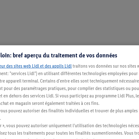
s loin: bref aperçu du traitement de vos données
ur des sites web Lidl et des applis Lidl
traitons vos données sur nos sites 
ment: "services Lidl") en utilisant différentes technologies employées pour
re appareil terminal. Certains d'entre elles sont techniquement nécessaire
 pour des paramétrages pratiques, pour compiler des statistiques ou pour
t en dehors des services Lidl. Si vous participez au programme Lidl Plus, l
hat en magasin seront également traitées à ces fins.
vous pouvez autoriser des finalités individuelles et trouver de plus amples
Restez au cour
.
Abonnez-vous à la newslett
r », vous pouvez autoriser uniquement l’utilisation des technologies néces
risez tous les traitements pour toutes les finalités susmentionnées. Vous t