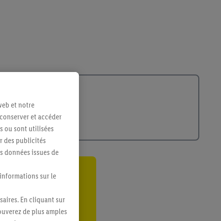
web et notre
 conserver et accéder
s ou sont utilisées
 des publicités
es données issues de
 informations sur le
ant
er
saires. En cliquant sur
rouverez de plus amples