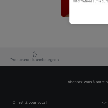
informations sur la du
avec effet pour l’aveni
Élément du pied de page avec les USPs de Lidl Luxembourg
Producteurs luxembourgeois
Abonnez-vous à notre ne
On est là pour vous !