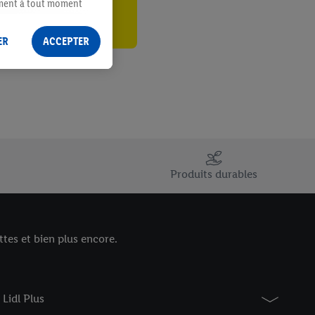
ement à tout moment
 les impressions ici.
ER
ACCEPTER
Produits durables
tes et bien plus encore.
Lidl Plus