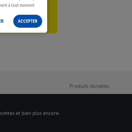
er
ement à tout moment
 les impressions ici.
ER
ACCEPTER
Produits durables
cettes et bien plus encore.