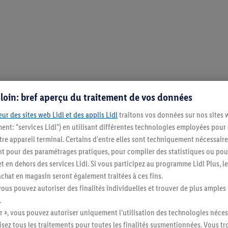
s loin: bref aperçu du traitement de vos données
ur des sites web Lidl et des applis Lidl
traitons vos données sur nos sites 
ment: "services Lidl") en utilisant différentes technologies employées pour
re appareil terminal. Certains d'entre elles sont techniquement nécessaire
 pour des paramétrages pratiques, pour compiler des statistiques ou pour
t en dehors des services Lidl. Si vous participez au programme Lidl Plus, l
hat en magasin seront également traitées à ces fins.
vous pouvez autoriser des finalités individuelles et trouver de plus amples
.
Restez au cour
r », vous pouvez autoriser uniquement l’utilisation des technologies néces
risez tous les traitements pour toutes les finalités susmentionnées. Vous t