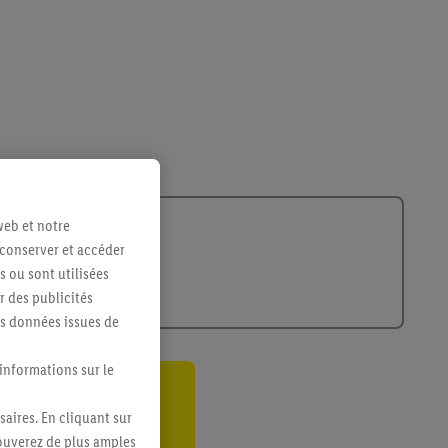
web et notre
 conserver et accéder
s ou sont utilisées
 des publicités
es données issues de
 informations sur le
ant
saires. En cliquant sur
rouverez de plus amples