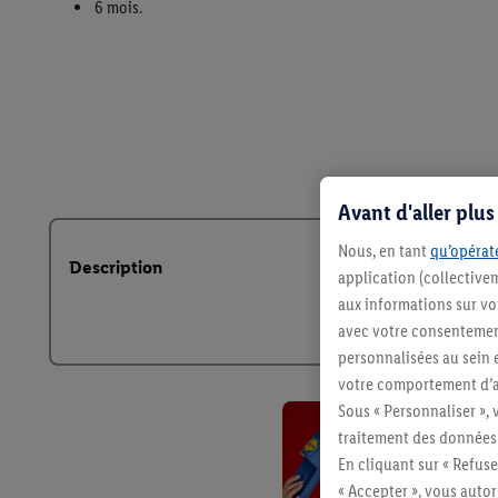
Avant d'aller plu
Nous, en tant
qu’opérate
Description
application (collective
aux informations sur vot
avec votre consentement
personnalisées au sein e
votre comportement d’ac
Sous « Personnaliser », 
traitement des données
En cliquant sur « Refuse
« Accepter », vous auto