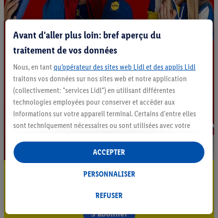
Avant d'aller plus loin: bref aperçu du
traitement de vos données
Nous, en tant
qu’opérateur des sites web Lidl et des applis Lidl
traitons vos données sur nos sites web et notre application
(collectivement: "services Lidl") en utilisant différentes
technologies employées pour conserver et accéder aux
informations sur votre appareil terminal. Certains d'entre elles
sont techniquement nécessaires ou sont utilisées avec votre
consentement pour des paramétrages pratiques, pour compiler
des statistiques ou pour des publicités personnalisées au sein
ACCEPTER
et en dehors des services Lidl. Si vous participez au programme
Lidl Plus, les données issues de votre comportement d’achat en
Restez au courant
PERSONNALISER
magasin seront également traitées à ces fins.
Abonnez-vous à la newsletter
Sous « Personnaliser », vous pouvez autoriser des finalités
REFUSER
individuelles et trouver de plus amples informations sur le
S'abonner