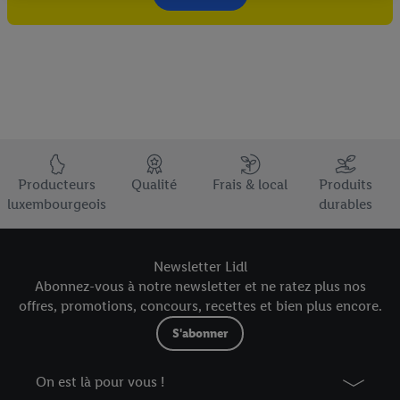
traitement des données.
En cliquant sur « Refuser », vous pouvez autoriser uniquement
l’utilisation des technologies nécessaires. En cliquant sur «
Accepter », vous autorisez tous les traitements pour toutes les
finalités susmentionnées. Vous trouverez de plus amples
informations sur la durée de conservation des données et votre
droit de révoquer votre consentement à tout moment avec effet
pour l’avenir dans notre
déclaration relative à la protection des
Élément du pied de page avec les USPs de Lidl Luxembourg
données
.
Vous trouverez les impressions ici.
Producteurs
Qualité
Frais & local
Produits
luxembourgeois
durables
Newsletter Lidl
Abonnez-vous à notre newsletter et ne ratez plus nos
offres, promotions, concours, recettes et bien plus encore.
S'abonner
On est là pour vous !