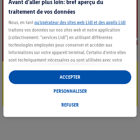
Avant d'aller plus loin: bref aperçu du
traitement de vos données
Nous, en tant
qu’opérateur des sites web Lidl et des applis Lidl
traitons vos données sur nos sites web et notre application
(collectivement: "services Lidl") en utilisant différentes
technologies employées pour conserver et accéder aux
informations sur votre appareil terminal. Certains d'entre elles
sont techniquement nécessaires ou sont utilisées avec votre
consentement pour des paramétrages pratiques, pour compiler
Restez au courant
des statistiques ou pour des publicités personnalisées au sein
ACCEPTER
Abonnez-vous à la newsletter
et en dehors des services Lidl. Si vous participez au programme
Lidl Plus, les données issues de votre comportement d’achat en
PERSONNALISER
S'abonner
magasin seront également traitées à ces fins.
Sous « Personnaliser », vous pouvez autoriser des finalités
REFUSER
individuelles et trouver de plus amples informations sur le
traitement des données.
En cliquant sur « Refuser », vous pouvez autoriser uniquement
l’utilisation des technologies nécessaires. En cliquant sur «