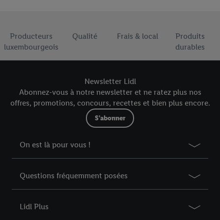
Accepter », vous autorisez tous les traitements pour toutes les
finalités susmentionnées. Vous trouverez de plus amples
Élément du pied de page avec les USPs de Lidl Luxembourg
informations sur la durée de conservation des données et votre
Producteurs
Qualité
Frais & local
Produits
droit de révoquer votre consentement à tout moment avec effet
luxembourgeois
durables
pour l’avenir dans notre
déclaration relative à la protection des
données
.
Vous trouverez les impressions ici.
Newsletter Lidl
Abonnez-vous à notre newsletter et ne ratez plus nos
offres, promotions, concours, recettes et bien plus encore.
S'abonner
On est là pour vous !
Questions fréquemment posées
Lidl Plus