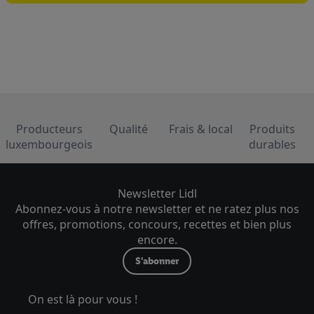
l’utilisation des technologies nécessaires. En cliquant sur «
Accepter », vous autorisez tous les traitements pour toutes les
finalités susmentionnées. Vous trouverez de plus amples
informations sur la durée de conservation des données et votre
droit de révoquer votre consentement à tout moment avec effet
pour l’avenir dans notre
déclaration relative à la protection des
Élément du pied de page avec les USPs de Lidl Luxembour
données
.
Vous trouverez les impressions ici.
Producteurs
Qualité
Frais & local
Produits
luxembourgeois
durables
Newsletter Lidl
Abonnez-vous à notre newsletter et ne ratez plus nos
offres, promotions, concours, recettes et bien plus
encore.
S'abonner
On est là pour vous !