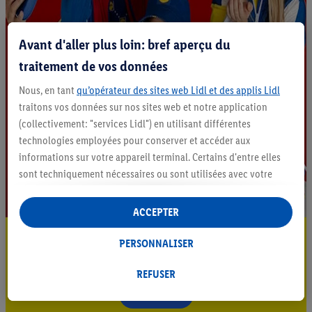
Avant d'aller plus loin: bref aperçu du
traitement de vos données
Nous, en tant
qu’opérateur des sites web Lidl et des applis Lidl
traitons vos données sur nos sites web et notre application
(collectivement: "services Lidl") en utilisant différentes
technologies employées pour conserver et accéder aux
informations sur votre appareil terminal. Certains d'entre elles
sont techniquement nécessaires ou sont utilisées avec votre
consentement pour des paramétrages pratiques, pour compiler
des statistiques ou pour des publicités personnalisées au sein
ACCEPTER
et en dehors des services Lidl. Si vous participez au programme
Restez au courant
Lidl Plus, les données issues de votre comportement d’achat en
PERSONNALISER
magasin seront également traitées à ces fins.
Abonnez-vous à la newsletter
Sous « Personnaliser », vous pouvez autoriser des finalités
REFUSER
individuelles et trouver de plus amples informations sur le
S'abonner
traitement des données.