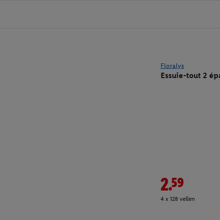
Floralys
Essuie-tout 2 ép
2.59
4 x 128 vellen