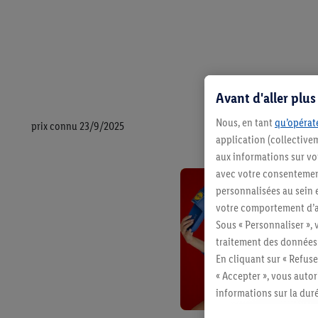
Avant d'aller plu
Nous, en tant
qu’opérate
prix connu 23/9/2025
application (collective
aux informations sur vot
avec votre consentement
personnalisées au sein e
votre comportement d’ac
Sous « Personnaliser », 
traitement des données
En cliquant sur « Refuse
« Accepter », vous auto
informations sur la du
avec effet pour l’aveni