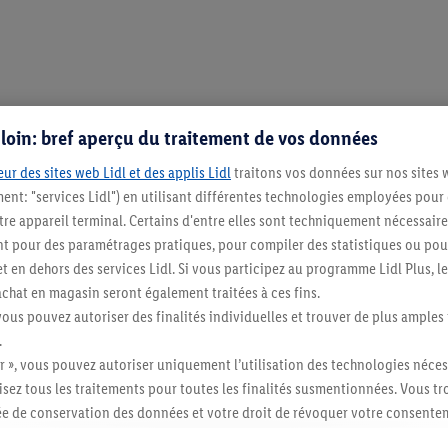
s loin: bref aperçu du traitement de vos données
ur des sites web Lidl et des applis Lidl
traitons vos données sur nos sites 
ment: "services Lidl") en utilisant différentes technologies employées pour
re appareil terminal. Certains d'entre elles sont techniquement nécessaire
 pour des paramétrages pratiques, pour compiler des statistiques ou pour
t en dehors des services Lidl. Si vous participez au programme Lidl Plus, l
Restez au cour
hat en magasin seront également traitées à ces fins.
vous pouvez autoriser des finalités individuelles et trouver de plus amples
Abonnez-vous à la newslett
.
r », vous pouvez autoriser uniquement l’utilisation des technologies néces
S'abonner
risez tous les traitements pour toutes les finalités susmentionnées. Vous t
rée de conservation des données et votre droit de révoquer votre consent
r dans notre
déclaration relative à la protection des données
.
Vous trouverez