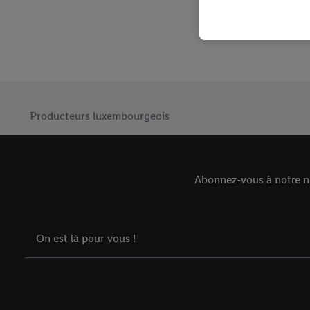
Élément du pied de page avec les USPs de Lidl Luxembourg
Producteurs luxembourgeois
Abonnez-vous à notre ne
On est là pour vous !