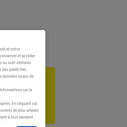
web et notre
 conserver et accéder
s ou sont utilisées
 des publicités
es données issues de
ant
 informations sur le
er
saires. En cliquant sur
rouverez de plus amples
ement à tout moment
 les impressions ici.