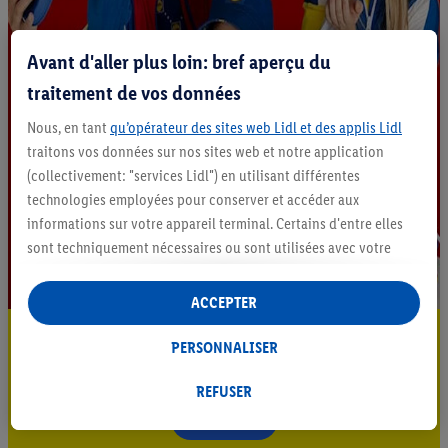
Avant d'aller plus loin: bref aperçu du
traitement de vos données
Nous, en tant
qu’opérateur des sites web Lidl et des applis Lidl
traitons vos données sur nos sites web et notre application
(collectivement: "services Lidl") en utilisant différentes
technologies employées pour conserver et accéder aux
informations sur votre appareil terminal. Certains d'entre elles
sont techniquement nécessaires ou sont utilisées avec votre
consentement pour des paramétrages pratiques, pour compiler
des statistiques ou pour des publicités personnalisées au sein
ACCEPTER
et en dehors des services Lidl. Si vous participez au programme
Restez au courant
Lidl Plus, les données issues de votre comportement d’achat en
PERSONNALISER
magasin seront également traitées à ces fins.
Abonnez-vous à la newsletter
Sous « Personnaliser », vous pouvez autoriser des finalités
REFUSER
individuelles et trouver de plus amples informations sur le
S'abonner
traitement des données.