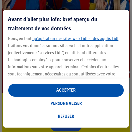
Avant d'aller plus loin: bref aperçu du
traitement de vos données
Nous, en tant
qu’opérateur des sites web Lidl et des applis Lidl
traitons vos données sur nos sites web et notre application
(collectivement: "services Lidl") en utilisant différentes
technologies employées pour conserver et accéder aux
informations sur votre appareil terminal. Certains d'entre elles
sont techniquement nécessaires ou sont utilisées avec votre
consentement pour des paramétrages pratiques, pour compiler
des statistiques ou pour des publicités personnalisées au sein
ACCEPTER
et en dehors des services Lidl. Si vous participez au programme
Restez au courant
Lidl Plus, les données issues de votre comportement d’achat en
PERSONNALISER
magasin seront également traitées à ces fins.
Abonnez-vous à la newsletter
Sous « Personnaliser », vous pouvez autoriser des finalités
REFUSER
individuelles et trouver de plus amples informations sur le
S'abonner
traitement des données.