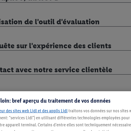
lisation de l'outil d'évaluation
uête sur l'expérience des clients
tact avec notre service clientèle
age au sort
s loin: bref aperçu du traitement de vos données
ur des sites web Lidl et des applis Lidl
traitons vos données sur nos sites 
nsferts de données vers des pays en d
ment: "services Lidl") en utilisant différentes technologies employées pour
re appareil terminal. Certains d'entre elles sont techniquement nécessaire