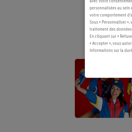
avec votre consentement
personnalisées au sein e
7. Dro
votre comportement d’ac
Sous « Personnaliser », 
traitement des données
8. Aut
En cliquant sur « Refuse
« Accepter », vous auto
informations sur la du
avec effet pour l’aveni