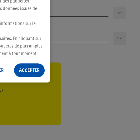
 des publicités
es données issues de
 informations sur le
saires. En cliquant sur
rouverez de plus amples
ement à tout moment
 les impressions ici.
ER
ACCEPTER
ant
er