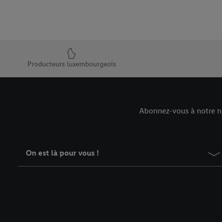
Élément du pied de page avec les USPs de Lidl Luxembourg
Producteurs luxembourgeois
Abonnez-vous à notre ne
On est là pour vous !