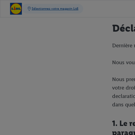
Décl
Dernière 
Nous vous
Nous pren
votre dro
declarati
dans quel
1. Le 
parag