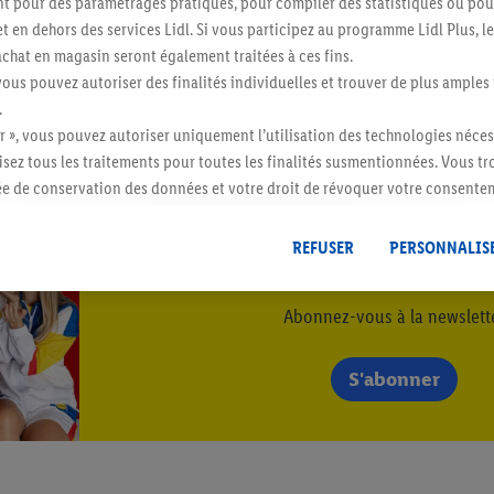
 pour des paramétrages pratiques, pour compiler des statistiques ou pour
t en dehors des services Lidl. Si vous participez au programme Lidl Plus, l
its de la personne concernée
hat en magasin seront également traitées à ces fins.
vous pouvez autoriser des finalités individuelles et trouver de plus amples
.
res questions
r », vous pouvez autoriser uniquement l’utilisation des technologies néces
risez tous les traitements pour toutes les finalités susmentionnées. Vous t
rée de conservation des données et votre droit de révoquer votre consent
r dans notre
déclaration relative à la protection des données
.
Vous trouverez
REFUSER
PERSONNALIS
Restez au cour
Abonnez-vous à la newslett
S'abonner