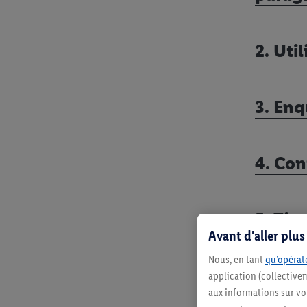
2. Uti
3. Enq
4. Con
5. Tir
Avant d'aller plu
Nous, en tant
qu’opérate
6. Tra
application (collective
aux informations sur vot