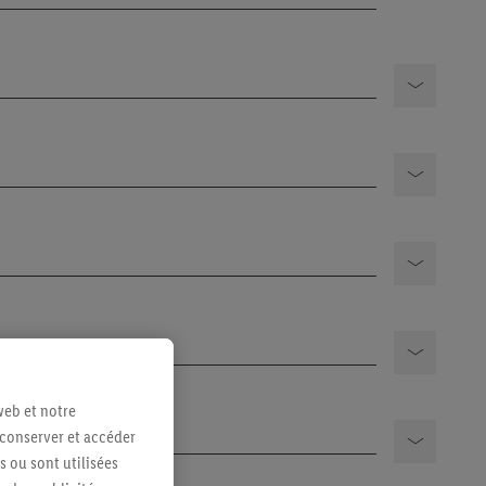
web et notre
ehors de l'EEE
 conserver et accéder
s ou sont utilisées