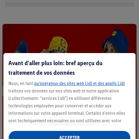
Avant d'aller plus loin: bref aperçu du
traitement de vos données
Nous, en tant
qu’opérateur des sites web Lidl et des applis Lidl
traitons vos données sur nos sites web et notre application
(collectivement: "services Lidl") en utilisant différentes
technologies employées pour conserver et accéder aux
informations sur votre appareil terminal. Certains d'entre elles
sont techniquement nécessaires ou sont utilisées avec votre
consentement pour des paramétrages pratiques, pour compiler
des statistiques ou pour des publicités personnalisées au sein
ACCEPTER