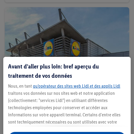
Avant d'aller plus loin: bref aperçu du
traitement de vos données
Nous, en tant
qu’opérateur des sites web Lidl et des applis Lidl
traitons vos données sur nos sites web et notre application
(collectivement: "services Lidl") en utilisant différentes
Enquête permanente
technologies employées pour conserver et accéder aux
Partagez votre expérience d'achat et tentez de
informations sur votre appareil terminal. Certains d'entre elles
gagner un bon Lidl d'une valeur de 20€.
sont techniquement nécessaires ou sont utilisées avec votre
consentement pour des paramétrages pratiques, pour compiler