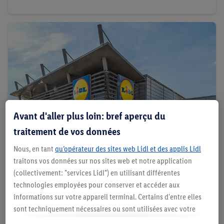
Avant d'aller plus loin: bref aperçu du
traitement de vos données
Nous, en tant
qu’opérateur des sites web Lidl et des applis Lidl
traitons vos données sur nos sites web et notre application
(collectivement: "services Lidl") en utilisant différentes
Enquête permanente
technologies employées pour conserver et accéder aux
informations sur votre appareil terminal. Certains d'entre elles
Partagez votre expérience d'achat et tentez de
sont techniquement nécessaires ou sont utilisées avec votre
gagner un bon Lidl d'une valeur de 20€.
consentement pour des paramétrages pratiques, pour compiler