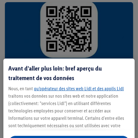
Avant d'aller plus loin: bref aperçu du
traitement de vos données
Nous, en tant
qu’opérateur des sites web Lidl et des applis Lidl
traitons vos données sur nos sites web et notre application
Naviguez vers l'App Store (iOS)
(collectivement: "services Lidl") en utilisant différentes
et téléchargez l'appli Lidl Plus
technologies employées pour conserver et accéder aux
informations sur votre appareil terminal. Certains d'entre elles
sont techniquement nécessaires ou sont utilisées avec votre
Téléchargez-la
consentement pour des paramétrages pratiques, pour compiler