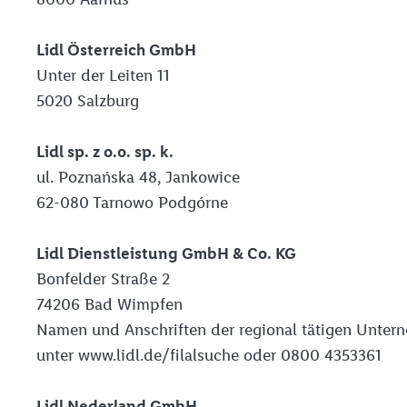
Lidl Österreich GmbH
Unter der Leiten 11
5020 Salzburg
Lidl sp. z o.o. sp. k.
ul. Poznańska 48, Jankowice
62-080 Tarnowo Podgórne
Lidl Dienstleistung GmbH & Co. KG
Bonfelder Straße 2
74206 Bad Wimpfen
Namen und Anschriften der regional tätigen Unter
unter www.lidl.de/filalsuche oder 0800 4353361
Lidl Nederland GmbH