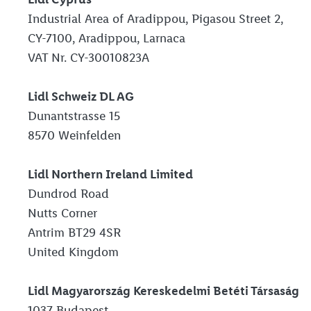
Industrial Area of Aradippou, Pigasou Street 2,
CY-7100, Aradippou, Larnaca
VAT Nr. CY-30010823A
Lidl Schweiz DL AG
Dunantstrasse 15
8570 Weinfelden
Lidl Northern Ireland Limited
Dundrod Road
Nutts Corner
Antrim BT29 4SR
United Kingdom
Lidl Magyarország Kereskedelmi Betéti Társaság
1037 Budapest