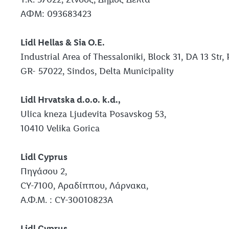
ΑΦΜ: 093683423
Lidl Hellas & Sia Ο.Ε.
Industrial Area of Thessaloniki, Block 31, DΑ 13 Str, 
GR- 57022, Sindos, Delta Municipality
Lidl Hrvatska d.o.o. k.d.,
Ulica kneza Ljudevita Posavskog 53,
10410 Velika Gorica
Lidl Cyprus
Πηγάσου 2,
CY-7100, Αραδίππου, Λάρνακα,
Α.Φ.Μ. : CY-30010823A
Lidl Cyprus