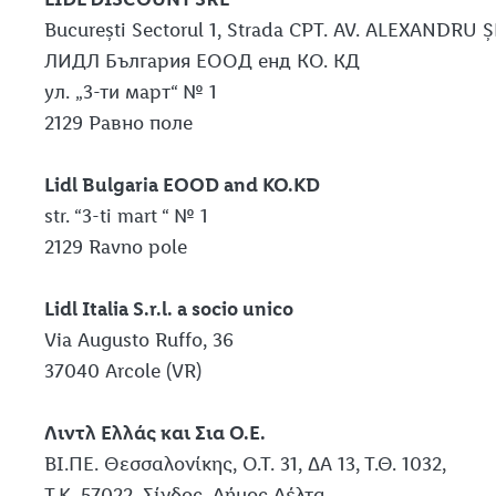
București Sectorul 1, Strada CPT. AV. ALEXANDRU 
ЛИДЛ България ЕООД енд КО. КД
ул. „3-ти март“ № 1
2129 Равно поле
Lidl Bulgaria EOOD and KO.KD
str. “3-ti mart “ № 1
2129 Ravno pole
Lidl Italia S.r.l. a socio unico
Via Augusto Ruffo, 36
37040 Arcole (VR)
Λιντλ Ελλάς και Σια Ο.Ε.
ΒΙ.ΠΕ. Θεσσαλονίκης, Ο.Τ. 31, ΔΑ 13, Τ.Θ. 1032,
Τ.Κ. 57022, Σίνδος, Δήμος Δέλτα