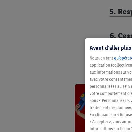
5. Res
6. Ces
Avant d'aller plu
7. Dro
Nous, en tant
qu’opérate
application (collective
aux informations sur vot
avec votre consentement
personnalisées au sein e
votre comportement d’ac
Sous « Personnaliser », 
traitement des données
En cliquant sur « Refuse
« Accepter », vous auto
informations sur la du