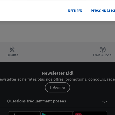
r dans notre
déclaration relative à la protection des données
.
Vous trouverez
REFUSER
PERSONNALIS
Qualité
Frais & local
Newsletter Lidl
wsletter et ne ratez plus nos offres, promotions, concours, recet
S'abonner
Questions fréquemment posées