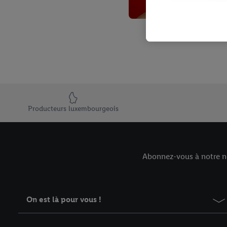
avec effet pour l’aveni
Élément du pied de page avec les USPs de Lidl Luxembourg
Producteurs luxembourgeois
Abonnez-vous à notre ne
On est là pour vous !