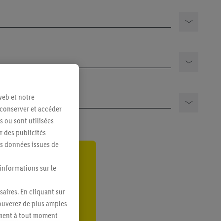
e
web et notre
 conserver et accéder
s ou sont utilisées
 des publicités
es données issues de
ant
 informations sur le
er
saires. En cliquant sur
rouverez de plus amples
ement à tout moment