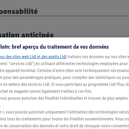
ponsabilité
sation anticipée
s loin: bref aperçu du traitement de vos données
it applicable et juridiction compétent
ur des sites web Lidl et des applis Lidl
traitons vos données sur nos sites 
ment: "services Lidl") en utilisant différentes technologies employées pour
re appareil terminal. Certains d'entre elles sont techniquement nécessaire
 pour des paramétrages pratiques, pour compiler des statistiques ou pour
t en dehors des services Lidl. Si vous participez au programme Lidl Plus, l
hat en magasin seront également traitées à ces fins.
Restez au cour
vous pouvez autoriser des finalités individuelles et trouver de plus amples
.
Abonnez-vous à la newslett
r », vous pouvez autoriser uniquement l’utilisation des technologies néces
risez tous les traitements pour toutes les finalités susmentionnées. Vous t
S'abonner
rée de conservation des données et votre droit de révoquer votre consent