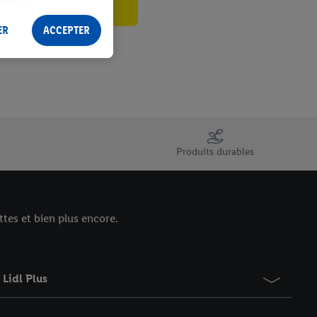
 les impressions ici.
ER
ACCEPTER
Produits durables
tes et bien plus encore.
Lidl Plus