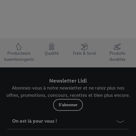
Élément du pied de page avec les USPs de Lidl Luxembourg
Producteurs
Qualité
Frais & local
Produits
luxembourgeois
durables
Newsletter Lidl
Abonnez-vous à notre newsletter et ne ratez plus nos
offres, promotions, concours, recettes et bien plus encore.
S'abonner
On est là pour vous !