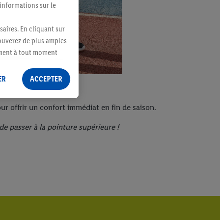
 informations sur le
saires. En cliquant sur
rouverez de plus amples
ement à tout moment
 les impressions ici.
ER
ACCEPTER
our offrir un confort immédiat en fin de saison.
de passer à la pointure supérieure !