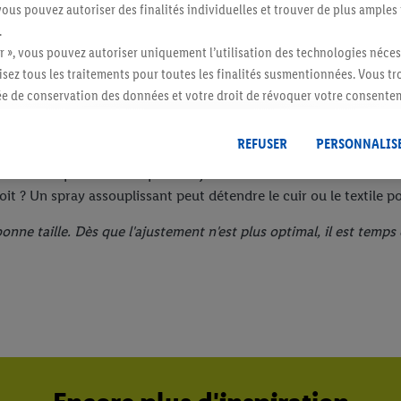
vous pouvez autoriser des finalités individuelles et trouver de plus amples
.
r », vous pouvez autoriser uniquement l’utilisation des technologies néces
risez tous les traitements pour toutes les finalités susmentionnées. Vous t
rée de conservation des données et votre droit de révoquer votre consent
ge de 1,2 à 1,7 cm de plus que le
r dans notre
déclaration relative à la protection des données
.
Vous trouverez
gnez un temps précieux.
REFUSER
PERSONNALIS
re un peu grande, glissez-y une
n maintien parfait dès le premier jour.
roit ? Un spray assouplissant peut détendre le cuir ou le textile p
onne taille. Dès que l'ajustement n'est plus optimal, il est temps 