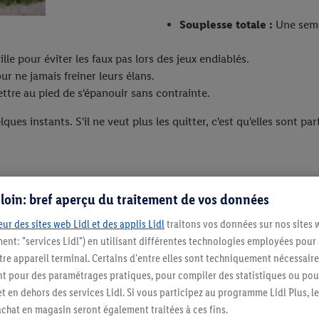
Souplesse totale :
Une sem
lle pour éviter les faux pas lors des jeux endiablés.
ur ne jamais freiner leurs élans.
tre au pied de s'épanouir sans contrainte.
ues instants. S'il ne veut plus les quitter, c'est qu'elles sont parf
s loin: bref aperçu du traitement de vos données
 leurs
ur des sites web Lidl et des applis Lidl
traitons vos données sur nos sites 
ment: "services Lidl") en utilisant différentes technologies employées pour
re appareil terminal. Certains d'entre elles sont techniquement nécessaire
 pour des paramétrages pratiques, pour compiler des statistiques ou pour
ue : voici nos astuces pour
t en dehors des services Lidl. Si vous participez au programme Lidl Plus, l
tout en respectant la
hat en magasin seront également traitées à ces fins.