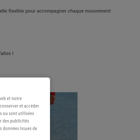
elle flexible pour accompagner chaque mouvement
aites !
web et notre
 conserver et accéder
s ou sont utilisées
 des publicités
es données issues de