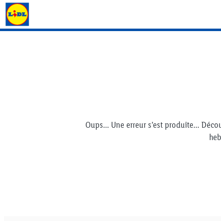
Lidl Flyer
Oups... Une erreur s’est produite... Déco
he