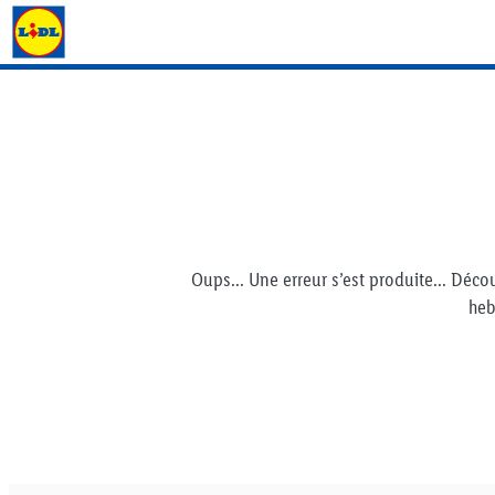
Lidl Flyer
Oups... Une erreur s’est produite... Déco
he